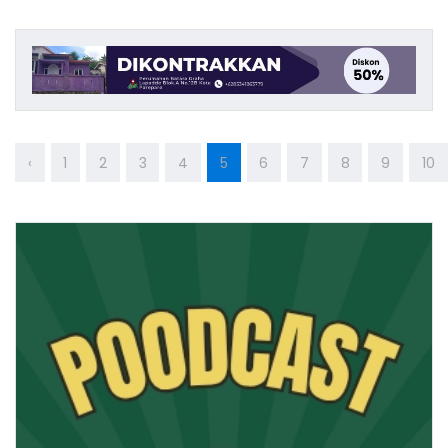
‹
1
2
3
4
5
6
7
8
9
10