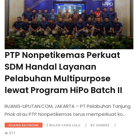
PTP Nonpetikemas Perkuat
SDM Handal Layanan
Pelabuhan Multipurpose
lewat Program HiPo Batch II
RUANG-LIPUTAN.COM, JAKARTA – PT Pelabuhan Tanjung
Priok atau PTP Nonpetikemas terus memperkuat ko...
RUANG EKONOMI
2 BULAN YANG LALU
BY ADMIN2
377