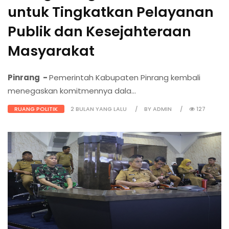
untuk Tingkatkan Pelayanan
Publik dan Kesejahteraan
Masyarakat
Pinrang -
Pemerintah Kabupaten Pinrang kembali
menegaskan komitmennya dala...
RUANG POLITIK
2 BULAN YANG LALU
BY ADMIN
127