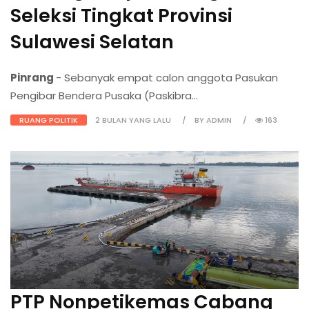
Seleksi Tingkat Provinsi
Sulawesi Selatan
Pinrang
- Sebanyak empat calon anggota Pasukan
Pengibar Bendera Pusaka (Paskibra...
RUANG POLITIK
2 BULAN YANG LALU
BY ADMIN
163
PTP Nonpetikemas Cabang