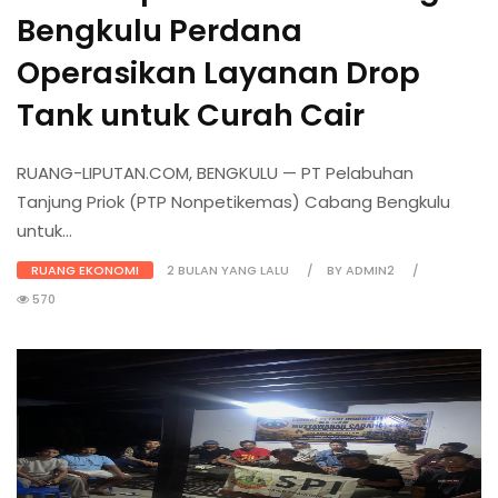
Bengkulu Perdana
Operasikan Layanan Drop
Tank untuk Curah Cair
RUANG-LIPUTAN.COM, BENGKULU — PT Pelabuhan
Tanjung Priok (PTP Nonpetikemas) Cabang Bengkulu
untuk...
RUANG EKONOMI
2 BULAN YANG LALU
BY ADMIN2
570