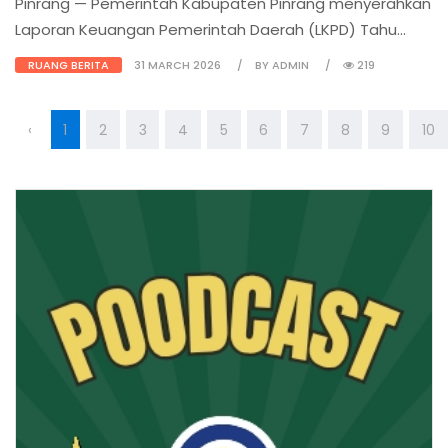
Pinrang — Pemerintah Kabupaten Pinrang menyerahkan
Laporan Keuangan Pemerintah Daerah (LKPD) Tahu...
RUANG BERITA
31 MARCH 2026
BY ADMIN
219
‹
1
2
3
4
5
6
7
8
9
10