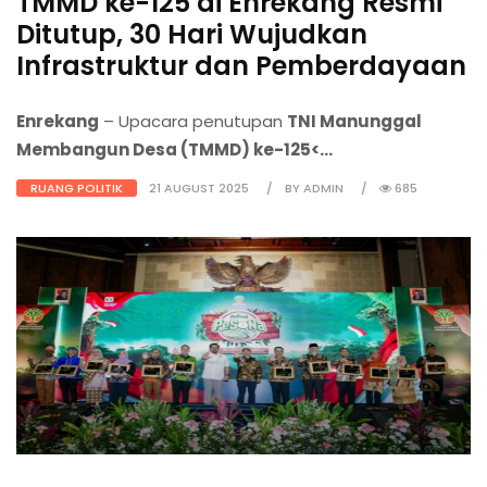
TMMD ke-125 di Enrekang Resmi
Ditutup, 30 Hari Wujudkan
Infrastruktur dan Pemberdayaan
Enrekang
– Upacara penutupan
TNI Manunggal
Membangun Desa (TMMD) ke-125<...
RUANG POLITIK
21 AUGUST 2025
BY ADMIN
685