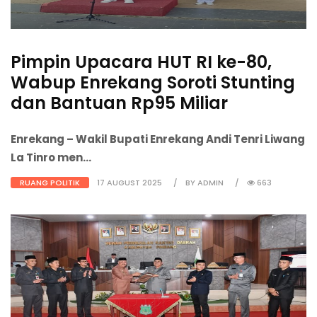
Pimpin Upacara HUT RI ke-80,
Wabup Enrekang Soroti Stunting
dan Bantuan Rp95 Miliar
Enrekang
– Wakil Bupati Enrekang
Andi Tenri Liwang
La Tinro
men...
RUANG POLITIK
17 AUGUST 2025
BY ADMIN
663