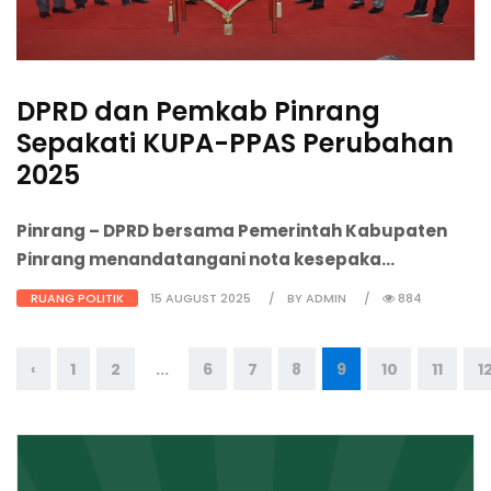
DPRD dan Pemkab Pinrang
Sepakati KUPA-PPAS Perubahan
2025
Pinrang
– DPRD bersama Pemerintah Kabupaten
Pinrang menandatangani nota kesepaka...
RUANG POLITIK
15 AUGUST 2025
BY ADMIN
884
‹
1
2
...
6
7
8
9
10
11
1